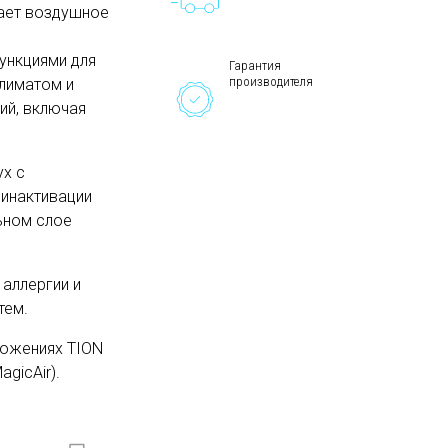
щает воздушное
ункциями для
Гарантия
производителя
климатом и
ий, включая
ух с
 инактивации
ьном слое
 аллергии и
тем.
ложениях TION
gicAir).