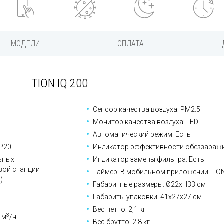
МОДЕЛИ
ОПЛАТА
TION IQ 200
Сенсор качества воздуха: PM2.5
Монитор качества воздуха: LED
Автоматический режим: Есть
IP20
Индикатор эффективности обеззаражив
ьных
Индикатор замены фильтра: Есть
вой станции
Таймер: В мобильном приложении TIO
)
Габаритные размеры: Ø22xH33 cм
Габариты упаковки: 41х27х27 cм
Вес нетто: 2,1 кг
3
 м
/ч
Вес брутто: 2,8 кг