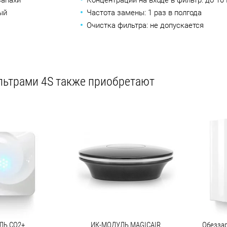
запахи
Концентрации на входе в фильтр: до 1
ый
Частота замены: 1 раз в полгода
Очистка фильтра: не допускается
льтрами 4S также приобретают
ЛЬ CO2+
ИК-МОДУЛЬ MAGICAIR
Обеззар