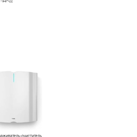
0 ПДК
сc
аживатель-очиститель