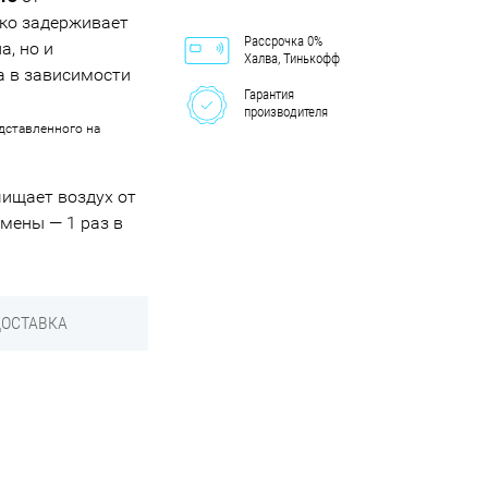
ько задерживает
Рассрочка 0%
а, но и
Халва, Тинькофф
а в зависимости
Гарантия
производителя
едставленного на
чищает воздух от
мены — 1 раз в
.
ДОСТАВКА