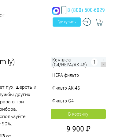
8 (800) 500-6029
ог
0
Где купить
Комплект
mily)
+
(G4/HEPA/AK-4S)
-
HEPA фильтр
т пух, шерсть и
Фильтр AK-4S
службы других
Фильтр G4
раза в три
рибора,
В корзину
используйте
 90%.
9 900
13
от