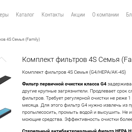
зеры
Каталог
Контакты
Акции
О компании
Бл
ов 4S Семья (Family)
Комплект фильтров 4S Семья (Fa
Next
Комплект фильтров 4S Семья (G4/HEPA/AK-4S)
Фильтр первичной очистки класса G4
задерживае
другие крупные загрязнители. Продлевает срок 
фильтров. Требует регулярной очистки не реже 1 
месяца. Для этого фильтр G4 нужно извлечь из п
пропылесосить, промыть водой и высушить. Не 
моющие средства. Эффективность очистки более
Стерильный антибактериальный фильтр HEPA H