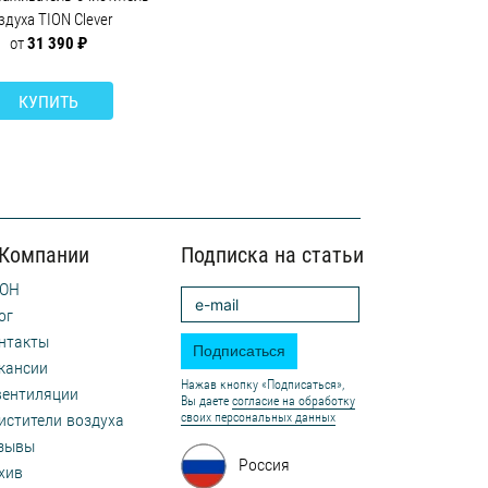
здуха TION Clever
от
31 390 ₽
КУПИТЬ
 Компании
Подписка на статьи
ОН
ог
нтакты
Подписаться
кансии
Нажав кнопку «Подписаться»,
вентиляции
Вы даете
согласие на обработку
истители воздуха
своих персональных данных
зывы
Россия
хив