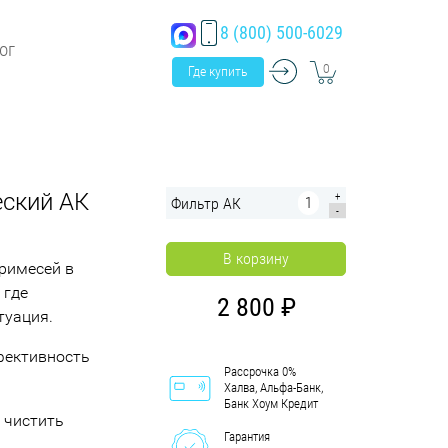
8 (800) 500-6029
ог
0
Где купить
еский АК
+
Фильтр АК
-
В корзину
римесей в
 где
2 800
туация.
фективность
Рассрочка 0%
Халва, Альфа-Банк,
Банк Хоум Кредит
 чистить
Гарантия