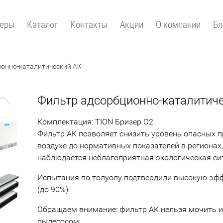
зеры
Каталог
Контакты
Акции
О компании
Бл
онно-каталитический АК
Фильтр адсорбционно-каталитич
Next
Комплектация: TION Бризер O2.
Фильтр АК позволяет снизить уровень опасных п
воздухе до нормативных показателей в регионах,
наблюдается неблагоприятная экологическая си
Испытания по толуолу подтвердили высокую эф
(до 90%).
Обращаем внимание: фильтр АК нельзя мочить и
пылесосом.